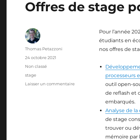
Offres de stage p
Pour l’année 202
étudiants en éco
Auteur
Thomas Petazzoni
nos offres de sta
Publié
24 octobre 2021
le
Catégories
Non classé
Développement
Étiquettes
stage
processeurs 
sur
Laisser un commentaire
outil open-so
Offres
de reflash et
de
embarqués.
stage
pour
Analyse de la
2022
de stage consi
trouver ou dé
mémoire par l