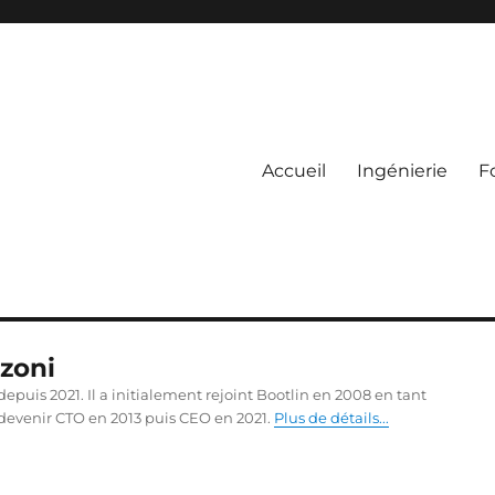
Accueil
Ingénierie
F
zoni
puis 2021. Il a initialement rejoint Bootlin en 2008 en tant
devenir CTO en 2013 puis CEO en 2021.
Plus de détails...