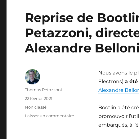
Reprise de Bootl
Petazzoni, direct
Alexandre Belloni
Nous avons le p
Electrons)
a été
Auteur
Thomas Petazzoni
Alexandre Bello
Publié
22 février 2021
le
Catégories
Non classé
Bootlin a été c
sur
Laisser un commentaire
promouvoir l’util
Reprise
embarqués, à l’é
de
Bootlin