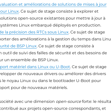
valuation et améliorations de solutions de mises à jour
pour Linux
. Ce sujet de stage consiste à explorer et
 solutions open-source existantes pour mettre à jour à
 systèmes Linux embarqué déployés en production.
de la précision des RTCs sous Linux
. Ce sujet de stage
porter des améliorations à la gestion du temps dans Linu
curité de BSP Linux
. Ce sujet de stage consiste à
outil de suivi des failles de sécurité et des besoins de
sur un ensemble de BSP Linux.
pport matériel dans Linux ou U-Boot
. Ce sujet de stage
velopper de nouveaux drivers ou améliorer des drivers
s le noyau Linux ou dans le bootloader U-Boot pour
pport pour de nouveaux matériels.
 société avec une dimension
open-source
forte: le résult
 contribué aux projets open-source correspondants, et