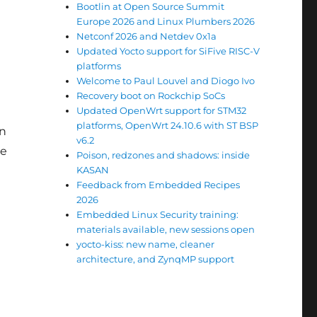
Bootlin at Open Source Summit
Europe 2026 and Linux Plumbers 2026
Netconf 2026 and Netdev 0x1a
Updated Yocto support for SiFive RISC-V
platforms
Welcome to Paul Louvel and Diogo Ivo
Recovery boot on Rockchip SoCs
Updated OpenWrt support for STM32
platforms, OpenWrt 24.10.6 with ST BSP
en
v6.2
re
Poison, redzones and shadows: inside
KASAN
Feedback from Embedded Recipes
2026
Embedded Linux Security training:
materials available, new sessions open
yocto-kiss: new name, cleaner
architecture, and ZynqMP support