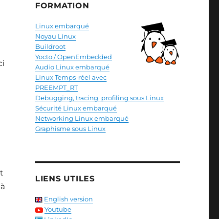
FORMATION
Linux embarqué
Noyau Linux
Buildroot
Yocto / OpenEmbedded
ci
Audio Linux embarqué
Linux Temps-réel avec
PREEMPT_RT
Debugging, tracing, profiling sous Linux
Sécurité Linux embarqué
Networking Linux embarqué
Graphisme sous Linux
t
LIENS UTILES
 à
English version
Youtube