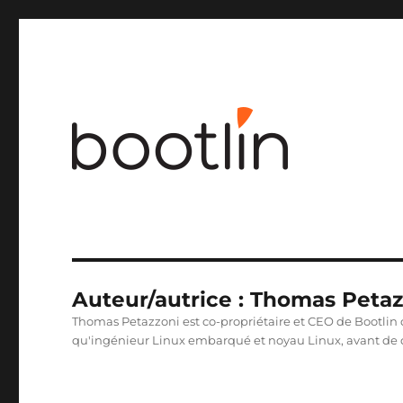
Ingénierie noyau Linux et embarqué
Auteur/autrice :
Thomas Petaz
Thomas Petazzoni est co-propriétaire et CEO de Bootlin de
qu'ingénieur Linux embarqué et noyau Linux, avant de 