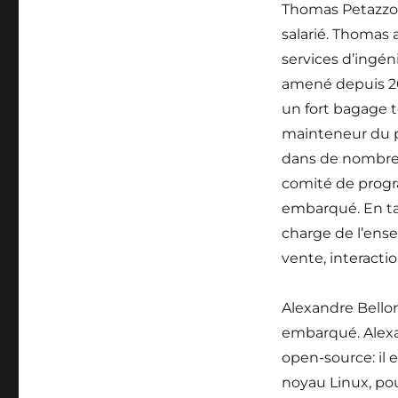
par
Thomas Petazzoni
Thomas
salarié. Thomas a
Petazzoni,
services d’ingéni
directeur
technique
amené depuis 20
et
un fort bagage t
Alexandre
mainteneur du pr
Belloni,
ingénieur
dans de nombreu
comité de progr
embarqué. En ta
charge de l’ense
vente, interactio
Alexandre Bellon
embarqué. Alexa
open-source: il 
noyau Linux, pou