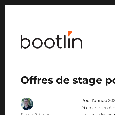
Ingénierie noyau Linux et embarqué
Offres de stage 
Pour l’année 202
étudiants en éco
Auteur
Thomas Petazzoni
ainsi que les co