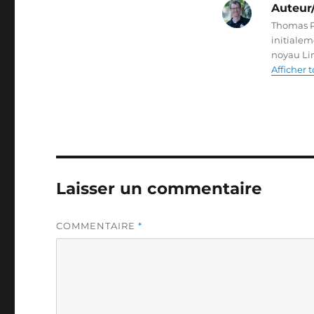
Auteur/
Thomas Pe
initialem
noyau Lin
Afficher 
Laisser un commentaire
COMMENTAIRE
*