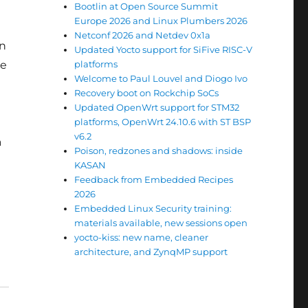
Bootlin at Open Source Summit
Europe 2026 and Linux Plumbers 2026
Netconf 2026 and Netdev 0x1a
en
Updated Yocto support for SiFive RISC-V
re
platforms
Welcome to Paul Louvel and Diogo Ivo
Recovery boot on Rockchip SoCs
Updated OpenWrt support for STM32
platforms, OpenWrt 24.10.6 with ST BSP
v6.2
a
Poison, redzones and shadows: inside
KASAN
Feedback from Embedded Recipes
2026
Embedded Linux Security training:
materials available, new sessions open
yocto-kiss: new name, cleaner
architecture, and ZynqMP support