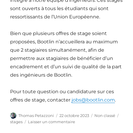
intégré à notre équipe d’ingénieurs. Ces stages
sont ouverts à tous les étudiants qui sont
ressortissants de l’Union Européenne.
Bien que plusieurs offres de stage soient
proposées, Bootlin n’accueillera au maximum
que 2 stagiaires simultanément, afin de
permettre aux stagiaires de bénéficier d’un
encadrement et d’un suivi de qualité de la part
des ingénieurs de Bootlin.
Pour toute question ou candidature sur ces
offres de stage, contacter
jobs@bootlin.com
.
Auteur
Publié
Catégories
Étique
Thomas Petazzoni
22 octobre 2023
Non classé
le
sur
stages
Laisser un commentaire
Offres