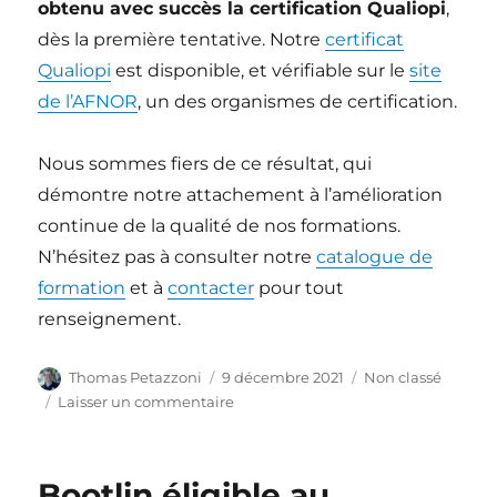
obtenu avec succès la certification Qualiopi
,
dès la première tentative. Notre
certificat
Qualiopi
est disponible, et vérifiable sur le
site
de l’AFNOR
, un des organismes de certification.
Nous sommes fiers de ce résultat, qui
démontre notre attachement à l’amélioration
continue de la qualité de nos formations.
N’hésitez pas à consulter notre
catalogue de
formation
et à
contacter
pour tout
renseignement.
Auteur
Publié
Catégories
Thomas Petazzoni
9 décembre 2021
Non classé
le
sur
Laisser un commentaire
Bootlin
obtient
la
Bootlin éligible au
certificat