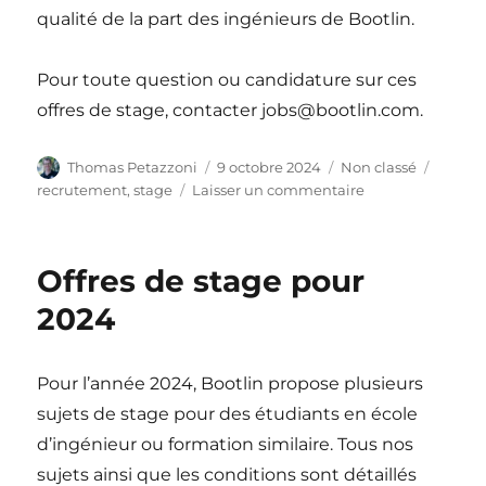
qualité de la part des ingénieurs de Bootlin.
Pour toute question ou candidature sur ces
offres de stage, contacter jobs@bootlin.com.
Auteur
Publié
Catégories
Étique
Thomas Petazzoni
9 octobre 2024
Non classé
le
sur
recrutement
,
stage
Laisser un commentaire
Offres
de
stage
Offres de stage pour
pour
2025
2024
Pour l’année 2024, Bootlin propose plusieurs
sujets de stage pour des étudiants en école
d’ingénieur ou formation similaire. Tous nos
sujets ainsi que les conditions sont détaillés