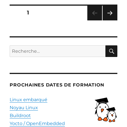
au
dispositif
Pagination
PAGE
1
« Crédit
Impôt
PAG
des
Recherche »
E
SUIV
publications
ANT
E
RE
Recherche
pour :
PROCHAINES DATES DE FORMATION
Linux embarqué
Noyau Linux
Buildroot
Yocto / OpenEmbedded