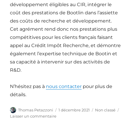
développement éligibles au CIR, intégrer le
coût des prestations de Bootlin dans l’assiette
des coûts de recherche et développement.
Cet agrément rend donc nos prestations plus
compétitives pour les clients français faisant
appel au Crédit Impôt Recherche, et démontre
également l’expertise technique de Bootin et
sa capacité à intervenir sur des activités de
R&D.
N’hésitez pas à
nous contacter
pour plus de
détails.
Auteur
Publié
Catégories
Thomas Petazzoni
1 décembre 2021
Non classé
le
sur
Laisser un commentaire
Bootlin
éligible