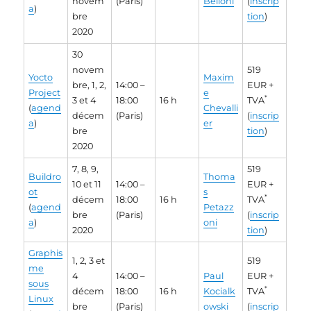
novem
(Paris)
Belloni
(
inscrip
a
)
bre
tion
)
2020
30
novem
519
Yocto
Maxim
bre, 1, 2,
14:00 –
EUR +
Project
e
*
3 et 4
18:00
16 h
TVA
(
agend
Chevalli
décem
(Paris)
(
inscrip
a
)
er
bre
tion
)
2020
7, 8, 9,
519
Buildro
Thoma
10 et 11
14:00 –
EUR +
ot
s
*
décem
18:00
16 h
TVA
(
agend
Petazz
bre
(Paris)
(
inscrip
a
)
oni
2020
tion
)
Graphis
1, 2, 3 et
519
me
4
14:00 –
Paul
EUR +
sous
*
décem
18:00
16 h
Kocialk
TVA
Linux
bre
(Paris)
owski
(
inscrip