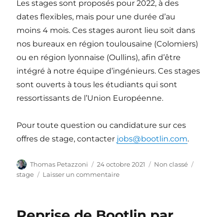
Les stages sont proposés pour 2022, à des
dates flexibles, mais pour une durée d’au
moins 4 mois. Ces stages auront lieu soit dans
nos bureaux en région toulousaine (Colomiers)
ou en région lyonnaise (Oullins), afin d’être
intégré à notre équipe d’ingénieurs. Ces stages
sont ouverts à tous les étudiants qui sont
ressortissants de l’Union Européenne.
Pour toute question ou candidature sur ces
offres de stage, contacter
jobs@bootlin.com
.
Auteur
Publié
Catégories
Étique
Thomas Petazzoni
24 octobre 2021
Non classé
le
sur
stage
Laisser un commentaire
Offres
de
stage
Reprise de Bootlin par
pour