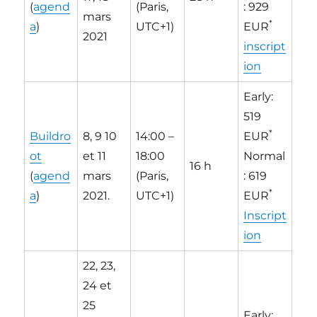
(
agend
(Paris,
: 929
mars
*
a
)
UTC+1)
EUR
2021
inscript
ion
Early:
519
*
Buildro
8, 9 10
14:00 –
EUR
ot
et 11
18:00
Normal
16 h
(
agend
mars
(Paris,
: 619
*
a
)
2021.
UTC+1)
EUR
Inscript
ion
22, 23,
24 et
25
Early: