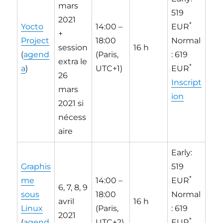
mars
519
2021
*
Yocto
14:00 –
EUR
+
Project
18:00
Normal
session
16 h
(
agend
(Paris,
: 619
extra le
*
a
)
UTC+1)
EUR
26
Inscript
mars
ion
2021 si
nécess
aire
Early:
Graphis
519
*
me
14:00 –
EUR
6, 7, 8, 9
sous
18:00
Normal
avril
16 h
Linux
(Paris,
: 619
2021
*
(
agend
UTC+2)
EUR