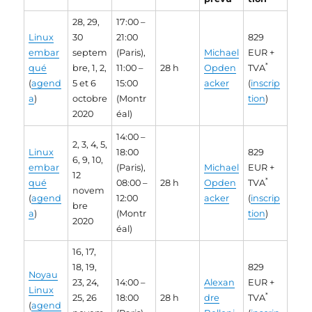
28, 29,
17:00 –
Linux
30
21:00
829
embar
septem
(Paris),
Michael
EUR +
*
qué
bre, 1, 2,
11:00 –
28 h
Opden
TVA
(
agend
5 et 6
15:00
acker
(
inscrip
a
)
octobre
(Montr
tion
)
2020
éal)
14:00 –
2, 3, 4, 5,
Linux
18:00
829
6, 9, 10,
embar
(Paris),
Michael
EUR +
12
*
qué
08:00 –
28 h
Opden
TVA
novem
(
agend
12:00
acker
(
inscrip
bre
a
)
(Montr
tion
)
2020
éal)
16, 17,
18, 19,
829
Noyau
23, 24,
14:00 –
Alexan
EUR +
Linux
*
25, 26
18:00
28 h
dre
TVA
(
agend