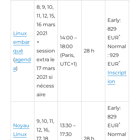
8, 9, 10,
11, 12, 15,
Early:
16 mars
829
Linux
2021
*
14:00 –
EUR
embar
+
18:00
Normal
qué
session
28 h
(Paris,
: 929
(
agend
extra le
*
UTC+1)
EUR
a
)
17 mars
Inscript
2021 si
ion
nécess
aire
Early:
829
9, 10, 11,
*
Noyau
13:30 –
EUR
12, 16,
Linux
17:30
Normal
17, 18
28 h