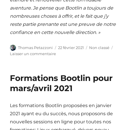
aventure. Je pense que Bootlin a toujours de
nombreuses choses à offrir, et le fait que j’y
reste partie prenante est une preuve de notre
confiance en cette nouvelle direction. »
Auteur
Publié
Catégories
Thomas Petazzoni
22 février 2021
Non classé
le
sur
Laisser un commentaire
Reprise
de
Bootlin
Formations Bootlin pour
par
Thomas
mars/avril 2021
Petazzoni,
directeur
technique
Les formations Bootlin proposées en janvier
et
2021 ayant eu du succès, nous proposons de
Alexandre
Belloni,
nouvelles sessions en ligne pour toutes nos
ingénieur
formations: Linux embarqué, drivers noyau