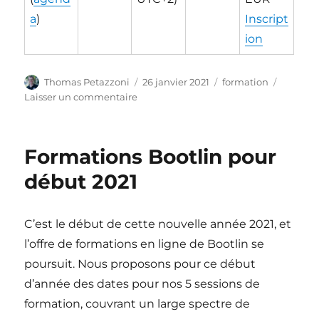
a
)
Inscript
ion
Auteur
Publié
Catégories
Thomas Petazzoni
26 janvier 2021
formation
le
sur
Laisser un commentaire
Formations
Bootlin
pour
Formations Bootlin pour
mars/avril
2021
début 2021
C’est le début de cette nouvelle année 2021, et
l’offre de formations en ligne de Bootlin se
poursuit. Nous proposons pour ce début
d’année des dates pour nos 5 sessions de
formation, couvrant un large spectre de