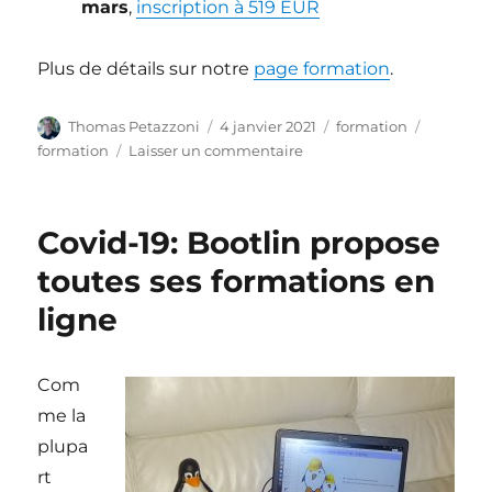
mars
,
inscription à 519 EUR
Plus de détails sur notre
page formation
.
Auteur
Publié
Catégories
Étiquett
Thomas Petazzoni
4 janvier 2021
formation
le
sur
formation
Laisser un commentaire
Formations
Bootlin
pour
Covid-19: Bootlin propose
début
2021
toutes ses formations en
ligne
Com
me la
plupa
rt