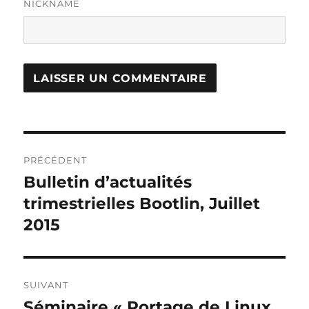
NICKNAME
Navigation
PRÉCÉDENT
de
Bulletin d’actualités
Publication
précédente :
trimestrielles Bootlin, Juillet
l’article
2015
SUIVANT
Séminaire « Portage de Linux
Publication