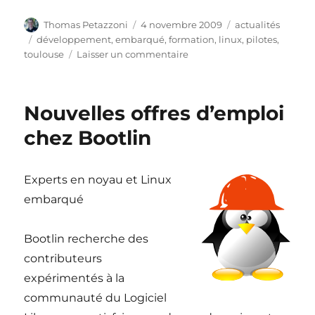
Auteur
Publié
Catégories
Thomas Petazzoni
4 novembre 2009
actualités
le
Étiquettes
développement
,
embarqué
,
formation
,
linux
,
pilotes
,
sur
toulouse
Laisser un commentaire
Sessions
de
formation
Nouvelles offres d’emploi
Linux
embarqué
chez Bootlin
et
développement
noyau
Experts en noyau et Linux
à
embarqué
Toulouse
début
2010
Bootlin recherche des
contributeurs
expérimentés à la
communauté du Logiciel