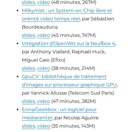
slides
,
video
(48 minutes, 267M)
Milkymist : un System-on-Chip libre et
orienté video temps réel
, par Sébastien
Bourdeauducq
slides
,
video
(45 minutes, 747M)
Intégration d’OpenWrt sur la Neufbox 4
,
par Anthony Viallard, Raphaël Huck,
Miguel Gaio (Efixo)
slides
,
video
(38 minutes, 214M)
GpuCV : bibliothèque de traitement
d’images sur processeur graphique GPU
,
par Yannick Allusse (Telecom Sud Paris)
slides
,
video
(47 minutes, 282M)
Enna/Geekbox : un logiciel pour
mediacenter
, par Nicolas Aguirre
slides
,
video
(35 minutes, 143M)