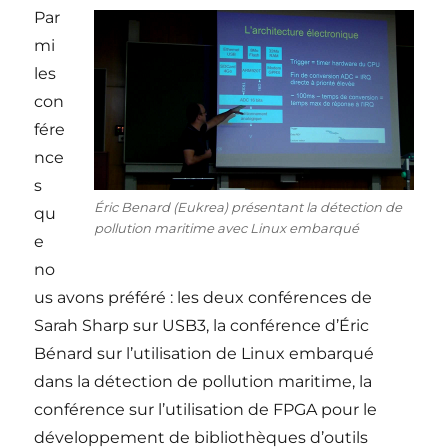
Par
mi
les
con
fére
nce
s
Éric Benard (Eukrea) présentant la détection de
qu
pollution maritime avec Linux embarqué
e
no
us avons préféré : les deux conférences de
Sarah Sharp sur USB3, la conférence d’Éric
Bénard sur l’utilisation de Linux embarqué
dans la détection de pollution maritime, la
conférence sur l’utilisation de FPGA pour le
développement de bibliothèques d’outils