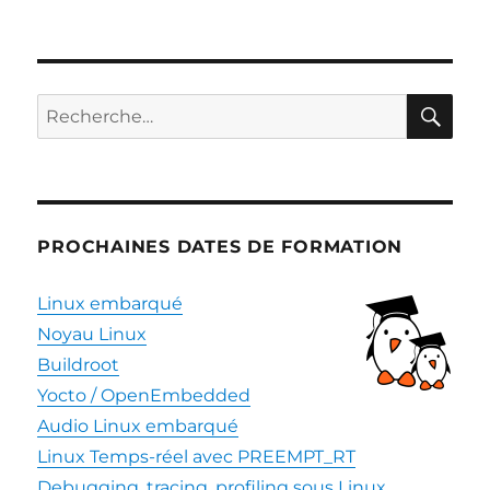
PAG
des
E
PRÉ
publications
CÉD
ENT
RE
Recherche
E
pour :
PROCHAINES DATES DE FORMATION
Linux embarqué
Noyau Linux
Buildroot
Yocto / OpenEmbedded
Audio Linux embarqué
Linux Temps-réel avec PREEMPT_RT
Debugging, tracing, profiling sous Linux