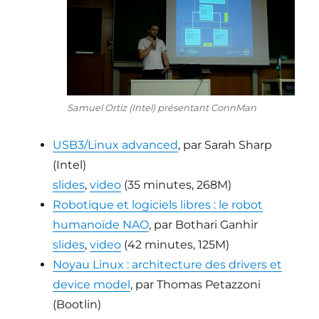
Samuel Ortiz (Intel) présentant ConnMan
USB3/Linux advanced
, par Sarah Sharp
(Intel)
slides
,
video
(35 minutes, 268M)
Robotique et logiciels libres : le robot
humanoïde NAO
, par Bothari Ganhir
slides
,
video
(42 minutes, 125M)
Noyau Linux : architecture des drivers et
device model
, par Thomas Petazzoni
(Bootlin)