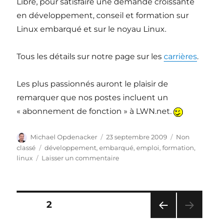
Libre, pour satisfaire une demande croissante
en développement, conseil et formation sur
Linux embarqué et sur le noyau Linux.
Tous les détails sur notre page sur les
carrières
.
Les plus passionnés auront le plaisir de
remarquer que nos postes incluent un
« abonnement de fonction » à LWN.net.
Auteur
Publié
Catégories
Michael Opdenacker
23 septembre 2009
Non
le
Étiquettes
classé
développement
,
embarqué
,
emploi
,
formation
,
sur
linux
Laisser un commentaire
Nouvelles
offres
d’emploi
chez
Pagination
PAGE
2
Bootlin