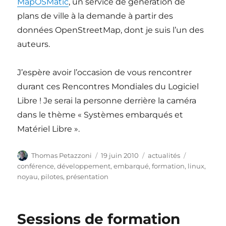
MapOSMatic
, un service de génération de
plans de ville à la demande à partir des
données OpenStreetMap, dont je suis l’un des
auteurs.
J’espère avoir l’occasion de vous rencontrer
durant ces Rencontres Mondiales du Logiciel
Libre ! Je serai la personne derrière la caméra
dans le thème « Systèmes embarqués et
Matériel Libre ».
Auteur
Publié
Catégories
Étiquettes
Thomas Petazzoni
19 juin 2010
actualités
le
conférence
,
développement
,
embarqué
,
formation
,
linux
,
noyau
,
pilotes
,
présentation
Sessions de formation