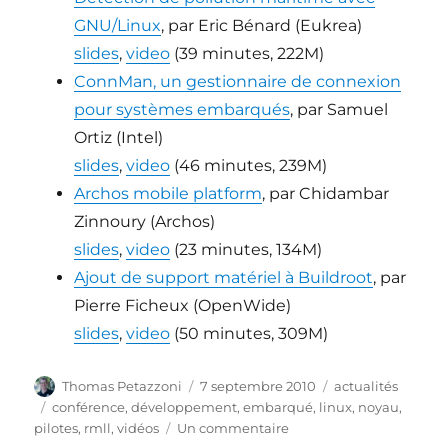
GNU/Linux
, par Eric Bénard (Eukrea)
slides
,
video
(39 minutes, 222M)
ConnMan, un gestionnaire de connexion
pour systèmes embarqués
, par Samuel
Ortiz (Intel)
slides
,
video
(46 minutes, 239M)
Archos mobile platform
, par Chidambar
Zinnoury (Archos)
slides
,
video
(23 minutes, 134M)
Ajout de support matériel à Buildroot
, par
Pierre Ficheux (OpenWide)
slides
,
video
(50 minutes, 309M)
Auteur
Publié
Catégories
Thomas Petazzoni
7 septembre 2010
actualités
le
Étiquettes
conférence
,
développement
,
embarqué
,
linux
,
noyau
,
sur
pilotes
,
rmll
,
vidéos
Un commentaire