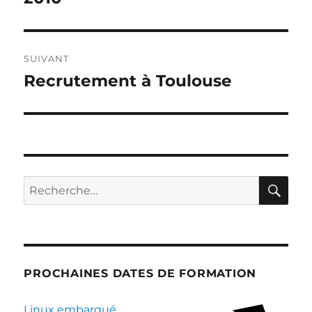
SUIVANT
Recrutement à Toulouse
Publication
suivante :
RE
Recherche
pour :
PROCHAINES DATES DE FORMATION
Linux embarqué