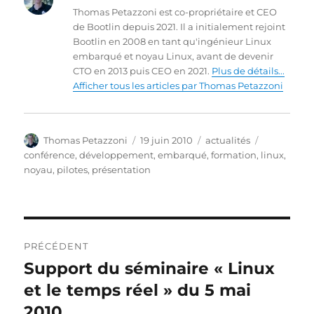
Thomas Petazzoni est co-propriétaire et CEO
de Bootlin depuis 2021. Il a initialement rejoint
Bootlin en 2008 en tant qu'ingénieur Linux
embarqué et noyau Linux, avant de devenir
CTO en 2013 puis CEO en 2021.
Plus de détails...
Afficher tous les articles par Thomas Petazzoni
Auteur
Publié
Catégories
Étiquettes
Thomas Petazzoni
19 juin 2010
actualités
le
conférence
,
développement
,
embarqué
,
formation
,
linux
,
noyau
,
pilotes
,
présentation
Navigation
PRÉCÉDENT
de
Support du séminaire « Linux
Publication
précédente :
et le temps réel » du 5 mai
l’article
2010