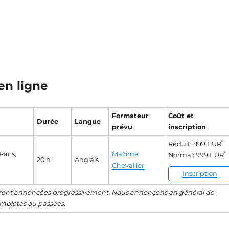
s
en ligne
Formateur
Coût et
Durée
Langue
prévu
inscription
*
Réduit: 899 EUR
Paris,
Maxime
*
Normal: 999 EUR
20 h
Anglais
Chevallier
Inscription
seront annoncées progressivement. Nous annonçons en général de
complètes ou passées.