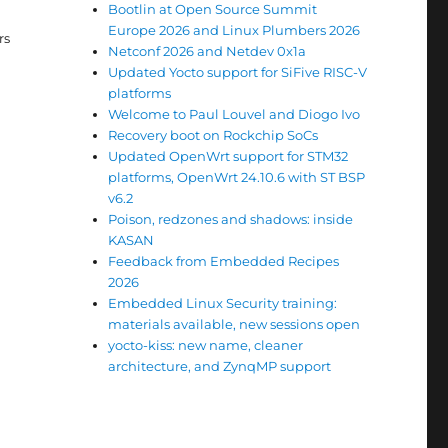
Bootlin at Open Source Summit
Europe 2026 and Linux Plumbers 2026
rs
Netconf 2026 and Netdev 0x1a
Updated Yocto support for SiFive RISC-V
platforms
Welcome to Paul Louvel and Diogo Ivo
Recovery boot on Rockchip SoCs
Updated OpenWrt support for STM32
platforms, OpenWrt 24.10.6 with ST BSP
v6.2
Poison, redzones and shadows: inside
KASAN
Feedback from Embedded Recipes
2026
Embedded Linux Security training:
materials available, new sessions open
yocto-kiss: new name, cleaner
architecture, and ZynqMP support