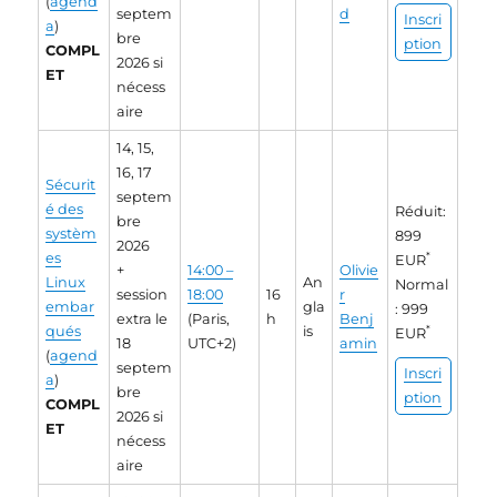
(
agend
septem
d
Inscri
a
)
bre
ption
COMPL
2026 si
ET
nécess
aire
14, 15,
16, 17
Sécurit
septem
é des
Réduit:
bre
systèm
899
2026
es
*
EUR
+
14:00 –
Olivie
Linux
An
Normal
session
18:00
16
r
embar
gla
: 999
extra le
(Paris,
h
Benj
qués
is
*
EUR
18
UTC+2)
amin
(
agend
septem
Inscri
a
)
bre
ption
COMPL
2026 si
ET
nécess
aire