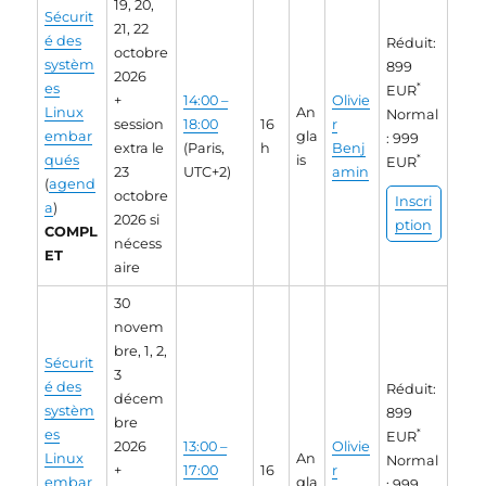
19, 20,
Sécurit
21, 22
é des
Réduit:
octobre
systèm
899
2026
es
*
EUR
+
14:00 –
Olivie
Linux
An
Normal
session
18:00
16
r
embar
gla
: 999
extra le
(Paris,
h
Benj
qués
is
*
EUR
23
UTC+2)
amin
(
agend
octobre
Inscri
a
)
2026 si
ption
COMPL
nécess
ET
aire
30
novem
bre, 1, 2,
Sécurit
3
é des
Réduit:
décem
systèm
899
bre
es
*
EUR
2026
13:00 –
Olivie
Linux
An
Normal
+
17:00
16
r
embar
gla
: 999