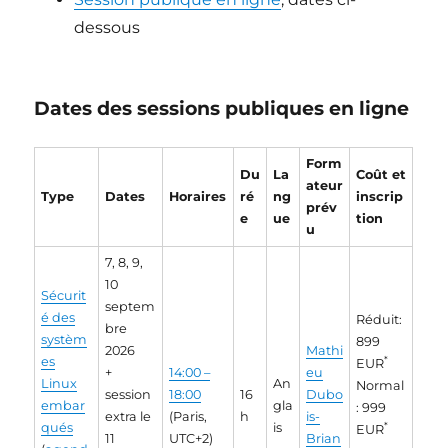
dessous
Dates des sessions publiques en ligne
Form
Du
La
Coût et
ateur
Type
Dates
Horaires
ré
ng
inscrip
prév
e
ue
tion
u
7, 8, 9,
10
Sécurit
septem
é des
Réduit:
bre
systèm
899
2026
Mathi
es
*
EUR
+
14:00 –
eu
Linux
An
Normal
session
18:00
16
Dubo
embar
gla
: 999
extra le
(Paris,
h
is-
qués
is
*
EUR
11
UTC+2)
Brian