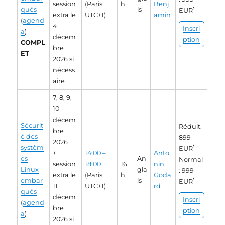
session
(Paris,
h
Benj
qués
is
*
EUR
extra le
UTC+1)
amin
(
agend
4
Inscri
a
)
décem
ption
COMPL
bre
ET
2026 si
nécess
aire
7, 8, 9,
10
décem
Sécurit
Réduit:
bre
é des
899
2026
systèm
*
EUR
+
14:00 –
Anto
es
An
Normal
session
18:00
16
nin
Linux
gla
: 999
extra le
(Paris,
h
Goda
embar
is
*
EUR
11
UTC+1)
rd
qués
décem
Inscri
(
agend
bre
ption
a
)
2026 si